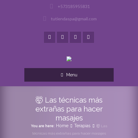
+573185955831
tutiendaspa@gmail.com
Menu
🤯 Las técnicas más
extrañas para hacer
masajes
Home
Terapias
You are here:
🤯 Las
técnicas más extrañas para hacer masajes