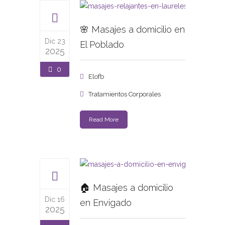
🌸 Masajes a domicilio en
Dic 23
El Poblado
2025
0
Elofb
Tratamientos Corporales
Read More
🏠 Masajes a domicilio
Dic 16
en Envigado
2025